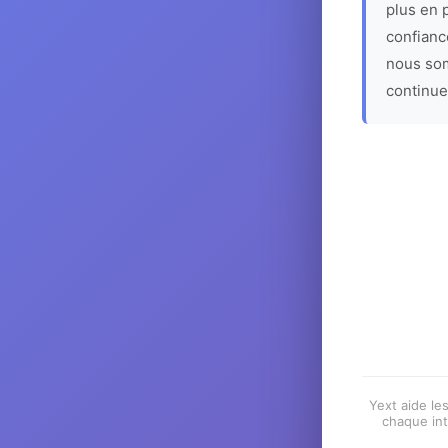
plus en p
confiance
nous som
continue
Yext aide les
chaque int