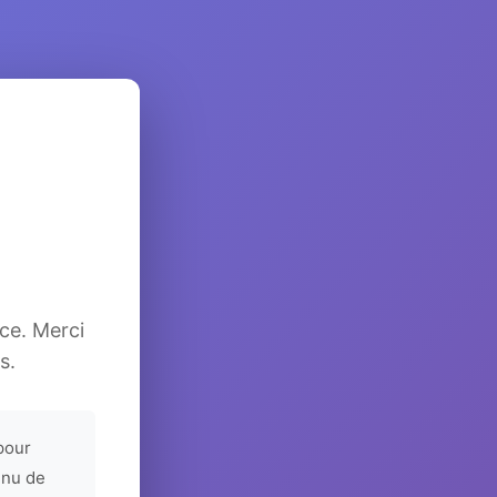
ice. Merci
s.
pour
enu de