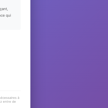
çant,
nce qui
 nécessaires à
ez entre de