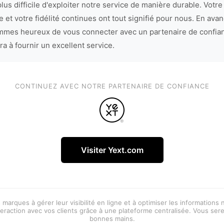
lus difficile d'exploiter notre service de manière durable. Votre
 et votre fidélité continues ont tout signifié pour nous. En avan
mes heureux de vous connecter avec un partenaire de confia
ra à fournir un excellent service.
CONTINUEZ AVEC NOTRE PARTENAIRE DE CONFIANCE
Visiter Yext.com
 marques à gérer leur visibilité en ligne et à optimiser les informations
eraction avec vos clients grâce à une plateforme centralisée. Vous ser
bonnes mains.