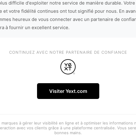
lus difficile d'exploiter notre service de manière durable. Votre
 et votre fidélité continues ont tout signifié pour nous. En avan
mes heureux de vous connecter avec un partenaire de confia
ra à fournir un excellent service.
CONTINUEZ AVEC NOTRE PARTENAIRE DE CONFIANCE
Visiter Yext.com
 marques à gérer leur visibilité en ligne et à optimiser les informations
eraction avec vos clients grâce à une plateforme centralisée. Vous ser
bonnes mains.