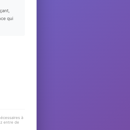
çant,
nce qui
 nécessaires à
ez entre de