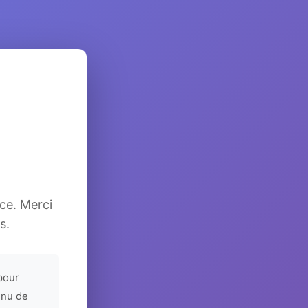
ice. Merci
s.
pour
enu de