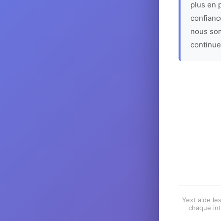
plus en p
confiance
nous som
continue
Yext aide les
chaque int