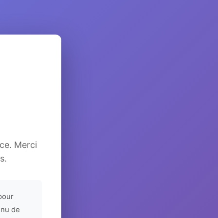
ice. Merci
s.
pour
enu de