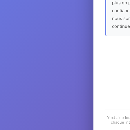
plus en p
confiance
nous som
continue
Yext aide les
chaque int