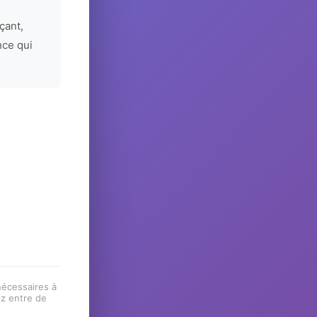
çant,
nce qui
 nécessaires à
ez entre de