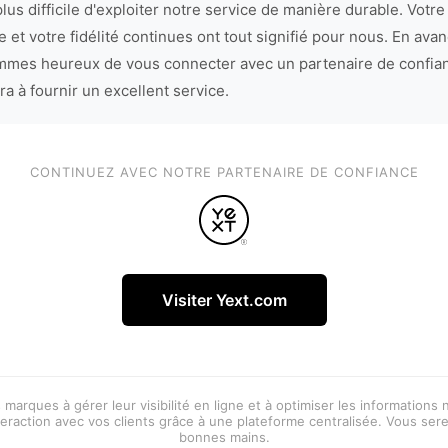
lus difficile d'exploiter notre service de manière durable. Votre
 et votre fidélité continues ont tout signifié pour nous. En avan
mes heureux de vous connecter avec un partenaire de confia
ra à fournir un excellent service.
CONTINUEZ AVEC NOTRE PARTENAIRE DE CONFIANCE
Visiter Yext.com
 marques à gérer leur visibilité en ligne et à optimiser les informations
eraction avec vos clients grâce à une plateforme centralisée. Vous ser
bonnes mains.