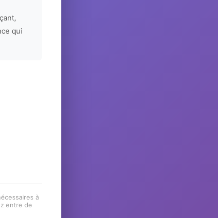
çant,
nce qui
 nécessaires à
ez entre de