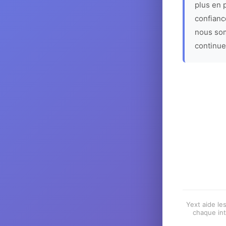
plus en p
confiance
nous som
continue
Yext aide les
chaque int