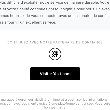
lus difficile d'exploiter notre service de manière durable. Votre
 et votre fidélité continues ont tout signifié pour nous. En avan
mes heureux de vous connecter avec un partenaire de confia
ra à fournir un excellent service.
CONTINUEZ AVEC NOTRE PARTENAIRE DE CONFIANCE
Visiter Yext.com
 marques à gérer leur visibilité en ligne et à optimiser les informations
eraction avec vos clients grâce à une plateforme centralisée. Vous ser
bonnes mains.