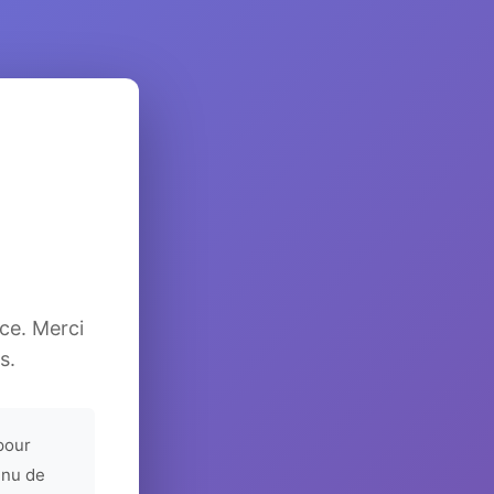
ice. Merci
s.
pour
enu de