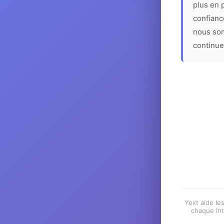
plus en p
confiance
nous som
continue
Yext aide les
chaque int