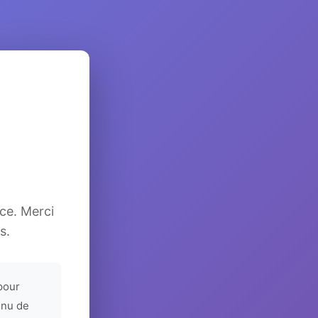
ice. Merci
s.
pour
enu de