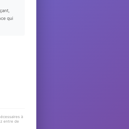
çant,
nce qui
 nécessaires à
ez entre de