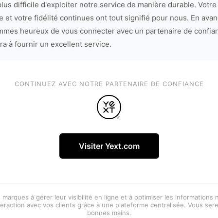
lus difficile d'exploiter notre service de manière durable. Votre
 et votre fidélité continues ont tout signifié pour nous. En avan
mes heureux de vous connecter avec un partenaire de confia
ra à fournir un excellent service.
CONTINUEZ AVEC NOTRE PARTENAIRE DE CONFIANCE
Visiter Yext.com
 marques à gérer leur visibilité en ligne et à optimiser les informations
eraction avec vos clients grâce à une plateforme centralisée. Vous ser
bonnes mains.