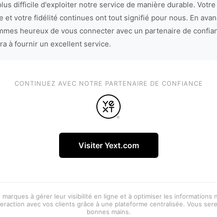
lus difficile d'exploiter notre service de manière durable. Votre
 et votre fidélité continues ont tout signifié pour nous. En avan
mes heureux de vous connecter avec un partenaire de confia
ra à fournir un excellent service.
CONTINUEZ AVEC NOTRE PARTENAIRE DE CONFIANCE
Visiter Yext.com
 marques à gérer leur visibilité en ligne et à optimiser les informations
eraction avec vos clients grâce à une plateforme centralisée. Vous ser
bonnes mains.