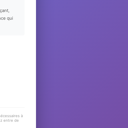
çant,
nce qui
 nécessaires à
ez entre de