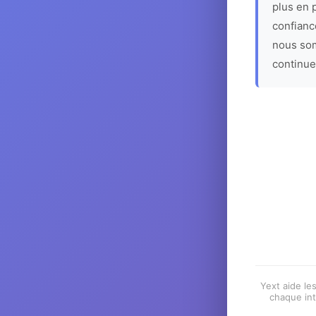
plus en p
confiance
nous som
continue
Yext aide les
chaque int