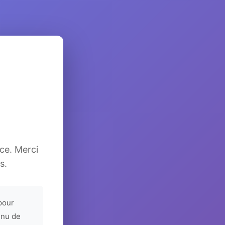
ice. Merci
s.
pour
enu de