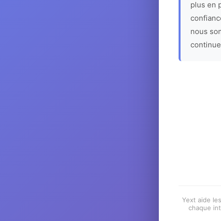
plus en p
confiance
nous som
continue
Yext aide les
chaque int