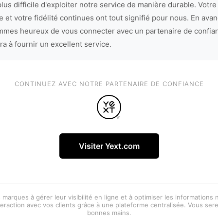
lus difficile d'exploiter notre service de manière durable. Votre
 et votre fidélité continues ont tout signifié pour nous. En avan
mes heureux de vous connecter avec un partenaire de confia
ra à fournir un excellent service.
CONTINUEZ AVEC NOTRE PARTENAIRE DE CONFIANCE
Visiter Yext.com
 marques à gérer leur visibilité en ligne et à optimiser les informations
eraction avec vos clients grâce à une plateforme centralisée. Vous ser
bonnes mains.