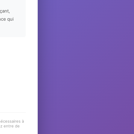
çant,
nce qui
 nécessaires à
ez entre de