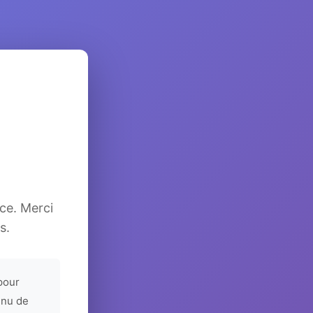
ice. Merci
s.
pour
enu de