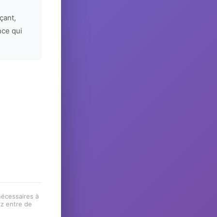
çant,
nce qui
 nécessaires à
ez entre de