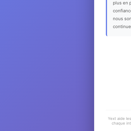
plus en p
confiance
nous som
continue
Yext aide les
chaque int