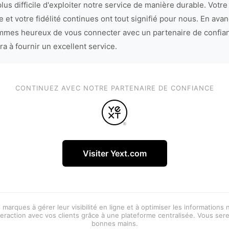
lus difficile d'exploiter notre service de manière durable. Votre
 et votre fidélité continues ont tout signifié pour nous. En avan
mes heureux de vous connecter avec un partenaire de confia
ra à fournir un excellent service.
CONTINUEZ AVEC NOTRE PARTENAIRE DE CONFIANCE
Visiter Yext.com
 marques à gérer leur visibilité en ligne et à optimiser les informations
eraction avec vos clients grâce à une plateforme centralisée. Vous ser
bonnes mains.