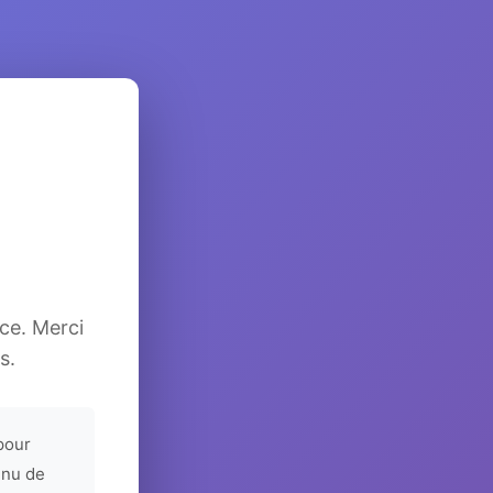
ice. Merci
s.
pour
enu de