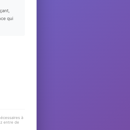
çant,
nce qui
 nécessaires à
ez entre de