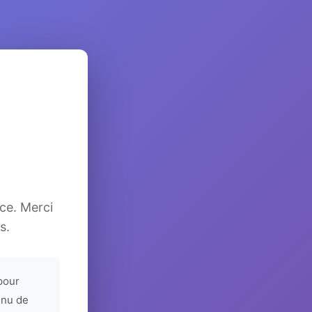
ice. Merci
s.
pour
enu de