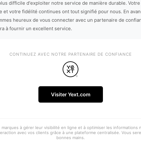
lus difficile d'exploiter notre service de manière durable. Votre
 et votre fidélité continues ont tout signifié pour nous. En avan
mes heureux de vous connecter avec un partenaire de confia
ra à fournir un excellent service.
CONTINUEZ AVEC NOTRE PARTENAIRE DE CONFIANCE
Visiter Yext.com
 marques à gérer leur visibilité en ligne et à optimiser les informations
eraction avec vos clients grâce à une plateforme centralisée. Vous ser
bonnes mains.