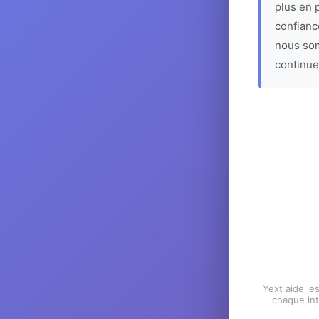
plus en p
confiance
nous som
continue
Yext aide les
chaque int