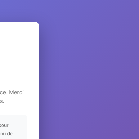
ice. Merci
s.
pour
enu de