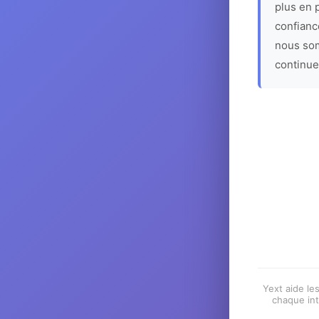
plus en p
confiance
nous som
continue
Yext aide les
chaque int