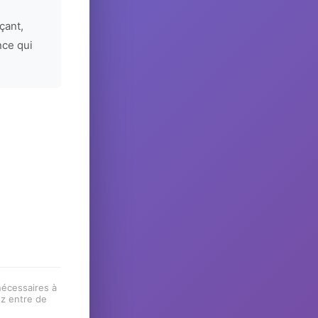
çant,
nce qui
 nécessaires à
ez entre de