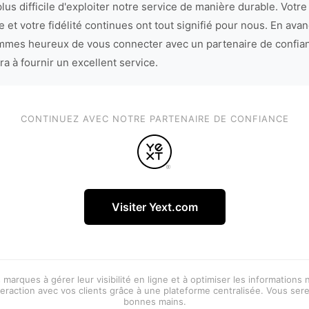
lus difficile d'exploiter notre service de manière durable. Votre
 et votre fidélité continues ont tout signifié pour nous. En avan
mes heureux de vous connecter avec un partenaire de confia
ra à fournir un excellent service.
CONTINUEZ AVEC NOTRE PARTENAIRE DE CONFIANCE
Visiter Yext.com
 marques à gérer leur visibilité en ligne et à optimiser les informations
eraction avec vos clients grâce à une plateforme centralisée. Vous ser
bonnes mains.