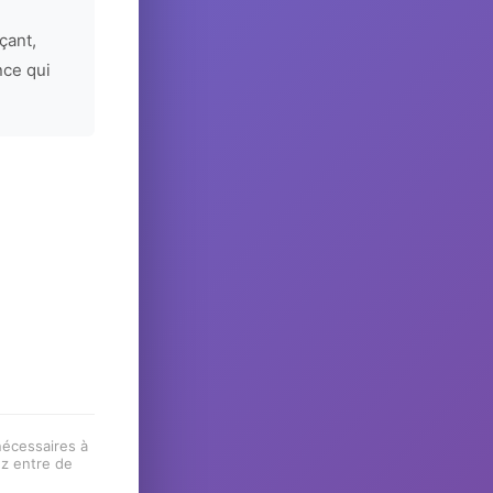
çant,
nce qui
 nécessaires à
ez entre de