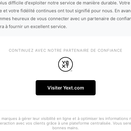
lus difficile d'exploiter notre service de manière durable. Votre
 et votre fidélité continues ont tout signifié pour nous. En avan
mes heureux de vous connecter avec un partenaire de confia
ra à fournir un excellent service.
CONTINUEZ AVEC NOTRE PARTENAIRE DE CONFIANCE
Visiter Yext.com
 marques à gérer leur visibilité en ligne et à optimiser les informations
eraction avec vos clients grâce à une plateforme centralisée. Vous ser
bonnes mains.