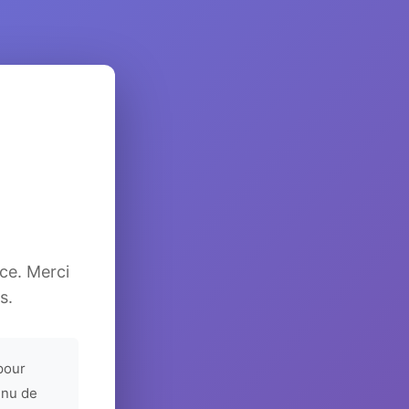
ice. Merci
s.
pour
enu de