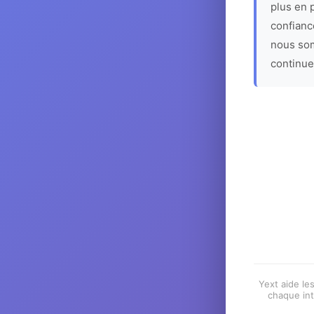
plus en p
confiance
nous som
continue
Yext aide les
chaque int